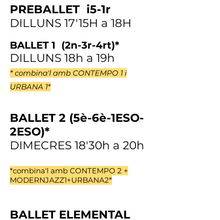
PREBALLET i5-1r
DILLUNS 17'15H a 18H
BALLET 1 (2n-3r-4rt)
*
DILLUNS 18h a 19h
* combina'l amb CONTEMPO 1 i
URBANA 1*
BALLET 2 (5è-6è-1ESO-
2ESO)*
DIMECRES 18'30h a 20h
*combina'l amb CONTEMPO 2 +
MODERNJAZZ1+URBANA2*
BALLET ELEMENTAL