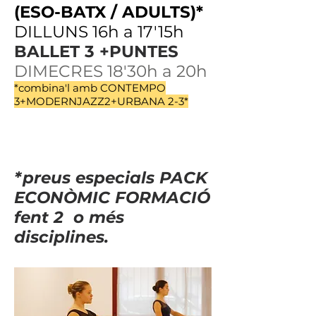
(ESO-BATX / ADULTS)*
DILLUNS 16h a 17'15h
BALLET 3 +PUNTES
DIMECRES 18'30h a 20h
*combina'l amb CONTEMPO
3+MODERNJAZZ2+URBANA 2-3*
*preus especials PACK
ECONÒMIC FORMACIÓ
fent 2 o més
disciplines.